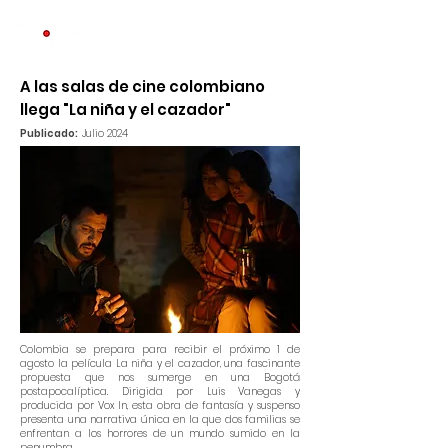
A las salas de cine colombiano
llega "La niña y el cazador"
Publicado:
Julio 2024
Colombia se prepara para recibir el próximo 1 de
agosto la película La niña y el cazador, una fascinante
propuesta que nos sumerge en una Bogotá
postapocalíptica. Dirigida por Luis Vanegas y
producida por Vox In, esta obra de fantasía y suspenso
presenta una narrativa única en la que dos familias se
enfrentan a los horrores de un mundo sumido en la
penumbra.