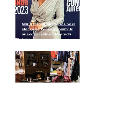
María Elisa Camargo se une al
elenco de 'Pandemonium', la
nueva película de Albereda
Films
"Catarsis" la nueva serie de
Albereda films se estrena en
Canal 13