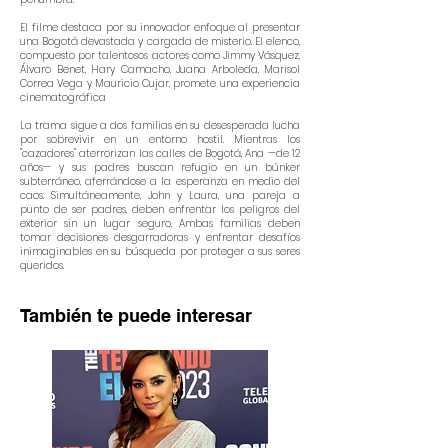
El filme destaca por su innovador enfoque al presentar
una Bogotá devastada y cargada de misterio. El elenco,
compuesto por talentosos actores como Jimmy Vásquez,
Álvaro Benet, Hary Camacho, Juana Arboleda, Marisol
Correa Vega y Mauricio Cujar, promete una experiencia
cinematográfica
La trama sigue a dos familias en su desesperada lucha
por sobrevivir en un entorno hostil. Mientras los
"cazadores" aterrorizan las calles de Bogotá, Ana —de 12
años— y sus padres buscan refugio en un búnker
subterráneo, aferrándose a la esperanza en medio del
caos. Simultáneamente, John y Laura, una pareja a
punto de ser padres, deben enfrentar los peligros del
exterior sin un lugar seguro. Ambas familias deben
tomar decisiones desgarradoras y enfrentar desafíos
inimaginables en su búsqueda por proteger a sus seres
queridos.
También te puede interesar